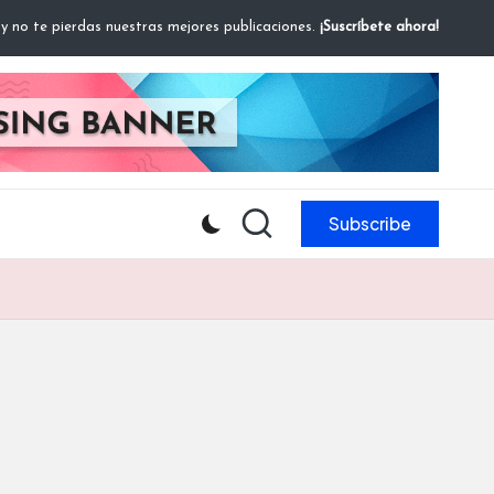
 y no te pierdas nuestras mejores publicaciones.
¡Suscríbete ahora!
Subscribe