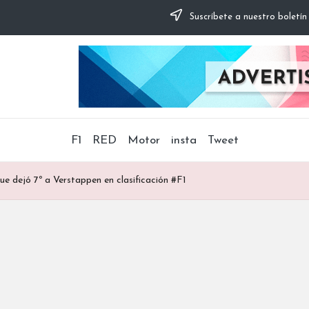
Suscríbete a nuestro boletín
F1
RED
Motor
insta
Tweet
e dejó 7º a Verstappen en clasificación #F1