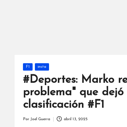
Publicada
F1
insta
en
#Deportes: Marko re
problema" que dejó 
clasificación #F1
Por
Joel Guerra
abril 13, 2025
Publicado