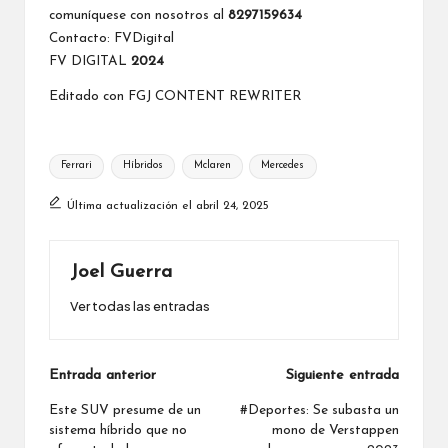
comuníquese con nosotros al
8297159634
Contacto:
FVDigital
FV DIGITAL
2024
Editado con
FGJ CONTENT REWRITER
Etiquetas:
Ferrari
Híbridos
Mclaren
Mercedes
Última actualización el abril 24, 2025
Joel Guerra
Ver todas las entradas
Navegación
Entrada anterior
Siguiente entrada
de
Este SUV presume de un
#Deportes: Se subasta un
sistema híbrido que no
mono de Verstappen