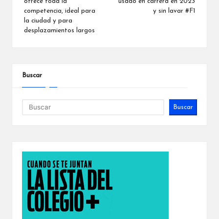
entradas
ofrece toda la
usado en carrera en 2023
competencia, ideal para
y sin lavar #F1
la ciudad y para
desplazamientos largos
Buscar
Buscar