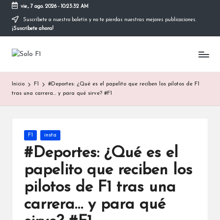
vie., 7 ago. 2026
-
10:23:32 AM
Suscríbete a nuestro boletín y no te pierdas nuestras mejores publicaciones.
Saltar
¡Suscríbete ahora!
al
contenido
S
Para
Amantes
o
de
Inicio
F1
#Deportes: ¿Qué es el papelito que reciben los pilotos de F1
la
l
tras una carrera… y para qué sirve? #F1
F1
o
F
Publicada
F1
insta
1
en
#Deportes: ¿Qué es el
papelito que reciben los
pilotos de F1 tras una
carrera… y para qué