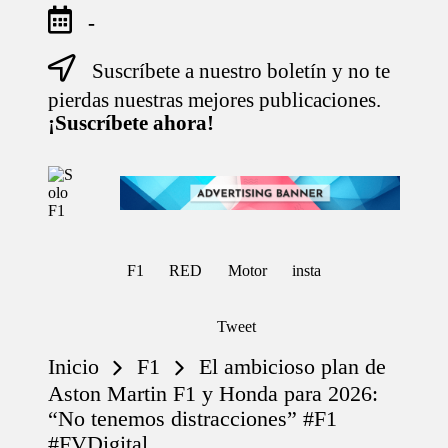
-
Suscríbete a nuestro boletín y no te
Saltar
al
pierdas nuestras mejores publicaciones.
contenido
¡Suscríbete ahora!
S
Para
o
Amantes
de
l
la
o
F1
F
F1
RED
Motor
insta
1
Tweet
Inicio
F1
El ambicioso plan de
Aston Martin F1 y Honda para 2026:
“No tenemos distracciones” #F1
#FVDigital