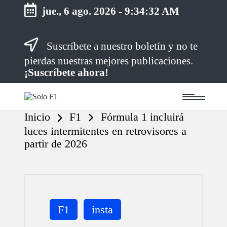
jue., 6 ago. 2026
-
9:34:32 AM
Saltar
Suscríbete a nuestro boletín y no te
al
contenido
pierdas nuestras mejores publicaciones.
¡Suscríbete ahora!
S
Para
o
Amantes
Inicio
F1
Fórmula 1 incluirá
de
l
la
o
luces intermitentes en retrovisores a
F1
F
partir de 2026
1
Publicada
F1
insta
en