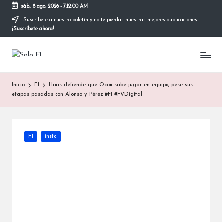
sáb., 8 ago. 2026
-
7:12:00 AM
Suscríbete a nuestro boletín y no te pierdas nuestras mejores publicaciones.
Saltar
¡Suscríbete ahora!
al
contenido
S
Para
Amantes
o
de
Inicio
F1
Haas defiende que Ocon sabe jugar en equipo, pese sus
la
l
etapas pasadas con Alonso y Pérez #F1 #FVDigital
F1
o
F
Publicada
F1
insta
1
en