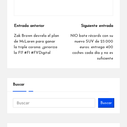
Ver todas las entradas
Navegación
Entrada anterior
Siguiente entrada
de
Zak Brown desvela el plan
NIO bate récords con su
de McLaren para ganar
nuevo SUV de 23.000
entradas
la triple corona: ¿prioriza
euros: entrega 400
la F1? #F1 #FVDigital
coches cada día y no es
suficiente
Buscar
Buscar