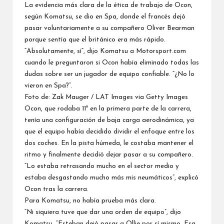
La evidencia más clara de la ética de trabajo de Ocon,
según Komatsu, se dio en Spa, donde el francés dejó
pasar voluntariamente a su compañero Oliver Bearman
porque sentía que el británico era más rápido.
“Absolutamente, sí”, dijo Komatsu a Motorsport.com
cuando le preguntaron si Ocon había eliminado todas las
dudas sobre ser un jugador de equipo confiable. “¿No lo
vieron en Spa?”.
Foto de: Zak Mauger / LAT Images via Getty Images
Ocon, que rodaba 11º en la primera parte de la carrera,
tenía una configuración de baja carga aerodinámica, ya
que el equipo había decidido dividir el enfoque entre los
dos coches. En la pista húmeda, le costaba mantener el
ritmo y finalmente decidió dejar pasar a su compañero.
“Lo estaba retrasando mucho en el sector medio y
estaba desgastando mucho más mis neumáticos”, explicó
Ocon tras la carrera.
Para Komatsu, no había prueba más clara.
“Ni siquiera tuve que dar una orden de equipo”, dijo
Komatsu. “Esteban dejó pasar a Ollie por sí mismo. Esa