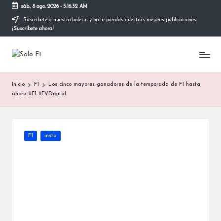
sáb., 8 ago. 2026
-
5:16:32 AM
Suscríbete a nuestro boletín y no te pierdas nuestras mejores publicaciones.
Saltar
¡Suscríbete ahora!
al
contenido
S
Para
Amantes
o
de
Inicio
F1
Los cinco mayores ganadores de la temporada de F1 hasta
la
l
ahora #F1 #FVDigital
F1
o
F
Publicada
F1
insta
1
en