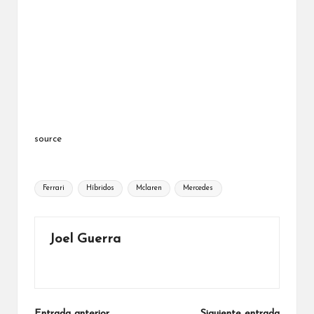
source
Etiquetas:
Ferrari
Híbridos
Mclaren
Mercedes
Joel Guerra
Ver todas las entradas
Entrada anterior
Siguiente entrada