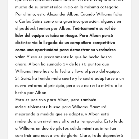
que no ha quedado eliminado en Q1 esta temporada dice
mucho de su prometedor inicio en la máxima categoría.
Por último, está Alexander Albon. Cuando
Williams
fichó
a
Carlos Sainz
como una gran incorporación, algunos en
el paddock temían por Albon.
Teóricamente su rol de
líder del equipo estaba en riesgo. Pero Albon pensó
distinto: vio la llegada de un compañero competitivo
como una oportunidad para demostrar su verdadero
valor.
Y eso es precisamente lo que ha hecho hasta
ahora. Albon ha sumado 54 de los 70 puntos que
Williams tiene hasta la fecha y lleva el peso del equipo.
Sí, Sainz ha tenido mala suerte y le costó adaptarse a un
nuevo entorno al principio, pero eso no resta mérito a lo
hecho por Albon.
Esto es positivo para Albon, pero también
indiscutiblemente bueno para Williams. Sainz irá
mejorando a medida que se adapte, y Albon está
rindiendo a un nivel muy alto esta temporada. Esto le da
a Williams un dúo de pilotos sólido mientras intentan
construir una nueva era de gloria. Claro, todo dependerá