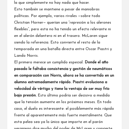
la que simplemente no hay nada que hacer.
Esto también se mantiene a pesar de maniobras
políticas. Por ejemplo, varios rivales —sobre todo
Christian Horner— querían una “represión a los alerones
flexibles”, pero esta no ha tenido un efecto relevante ni
en el alerón delantero ni en el trasero. McLaren sigue
siendo la referencia. Esto convierte el resto de la
temporada en una batalla directa entre
Oscar Piastri
y
Lando Norris
.
El primero merece un cumplido especial.
Donde el año
pasado le faltaba consistencia y gestión de neumáticos
en comparación con Norris, ahora se ha convertido en un
alumno extremadamente rápido. Piastri evoluciona a
velocidad de vértigo y tiene la ventaja de ser muy frío
bajo presión.
Esto último podría ser decisivo a medida
que la tensión aumente en los próximos meses. En todo
caso, el duelo es interesante: el posiblemente más rápido
frente al aparentemente más fuerte mentalmente. Que
esta pelea sea ya lo único que importe en el parón
veraniego dice mucho del poder de McLaren y convierte