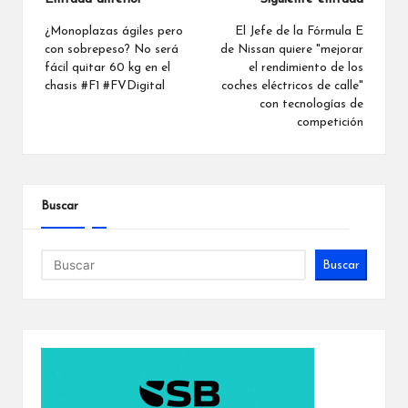
Navegación
de
¿Monoplazas ágiles pero
El Jefe de la Fórmula E
con sobrepeso? No será
de Nissan quiere "mejorar
entradas
fácil quitar 60 kg en el
el rendimiento de los
chasis #F1 #FVDigital
coches eléctricos de calle"
con tecnologías de
competición
Buscar
Buscar