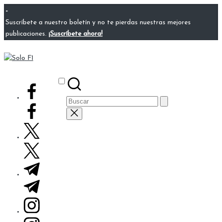
Saltar
-
al
Suscríbete a nuestro boletín y no te pierdas nuestras mejores
contenido
publicaciones.
¡Suscríbete ahora!
Solo
Para
F1
Amantes
Subscribe
facebook.com
de
Buscar:
la
F1
twitter.com
t.me
instagram.com