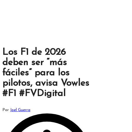
Los F1 de 2026
deben ser “más
fáciles” para los
pilotos, avisa Vowles
#F1 #FVDigital
Publicado
Por
Joel Guerra
por