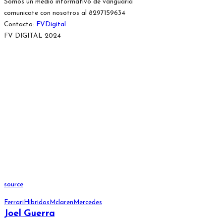
Somos un medio informativo de vanguaria
comunicate con nosotros al 8297159634
Contacto:
FVDigital
FV DIGITAL 2024
source
Etiquetas:
Ferrari
Híbridos
Mclaren
Mercedes
Joel Guerra