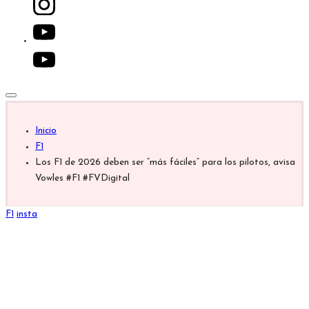
youtube.com
Inicio
F1
Los F1 de 2026 deben ser “más fáciles” para los pilotos, avisa
Vowles #F1 #FVDigital
Publicada
F1
insta
en