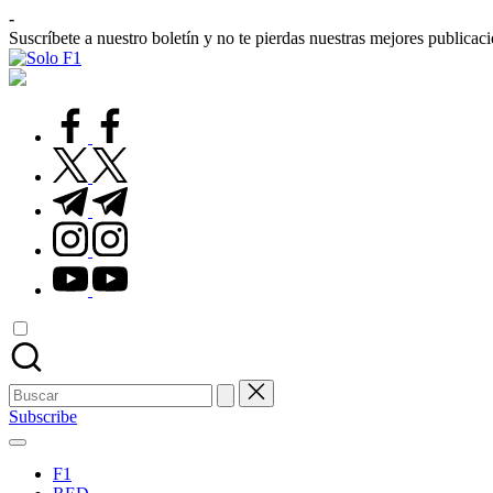
Saltar
-
al
Suscríbete a nuestro boletín y no te pierdas nuestras mejores publicac
contenido
Solo
Para
F1
Amantes
de
facebook.com
la
F1
twitter.com
t.me
instagram.com
youtube.com
Buscar:
Subscribe
F1