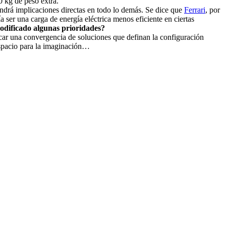
0 kg de peso extra.
endrá implicaciones directas en todo lo demás. Se dice que
Ferrari
, por
 ser una carga de energía eléctrica menos eficiente en ciertas
modificado algunas prioridades?
car una convergencia de soluciones que definan la configuración
espacio para la imaginación…