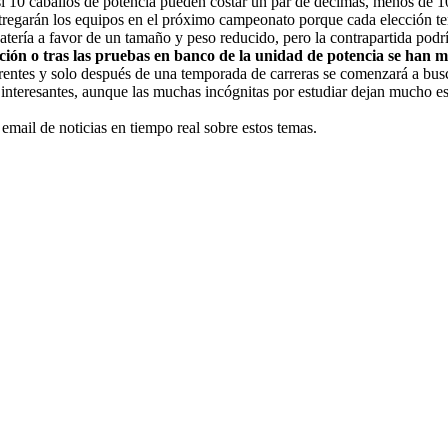
 si 10 caballos de potencia pueden costar un par de décimas, menos de 1
e entregarán los equipos en el próximo campeonato porque cada elección t
tería a favor de un tamaño y peso reducido, pero la contrapartida podría
cación o tras las pruebas en banco de la unidad de potencia se han 
rentes y solo después de una temporada de carreras se comenzará a bus
 interesantes, aunque las muchas incógnitas por estudiar dejan mucho 
 email de noticias en tiempo real sobre estos temas.