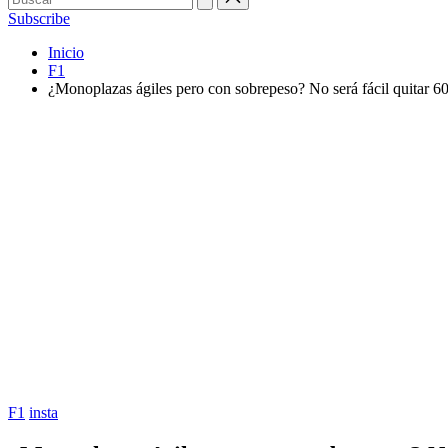
Subscribe
Inicio
F1
¿Monoplazas ágiles pero con sobrepeso? No será fácil quitar 6
Publicada
F1
insta
en