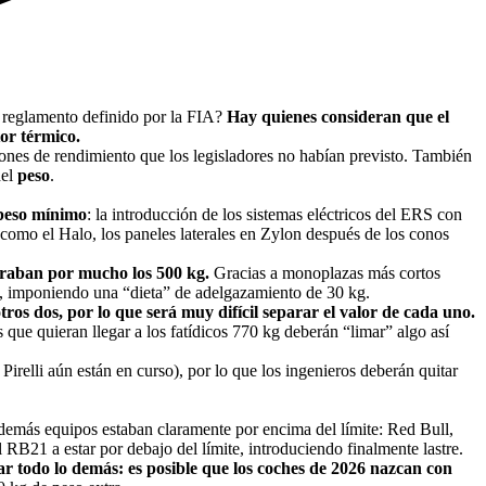
io reglamento definido por la FIA?
Hay quienes consideran que el
or térmico.
iones de rendimiento que los legisladores no habían previsto. También
del
peso
.
 peso mínimo
: la introducción de los sistemas eléctricos del ERS con
como el Halo, los paneles laterales en Zylon después de los conos
peraban por mucho los 500 kg.
Gracias a monoplazas más cortos
g, imponiendo una “dieta” de adelgazamiento de 30 kg.
ros dos, por lo que será muy difícil separar el valor de cada uno.
que quieran llegar a los fatídicos 770 kg deberán “limar” algo así
irelli aún están en curso), por lo que los ingenieros deberán quitar
 demás equipos estaban claramente por encima del límite: Red Bull,
 RB21 a estar por debajo del límite, introduciendo finalmente lastre.
r todo lo demás: es posible que los coches de 2026 nazcan con