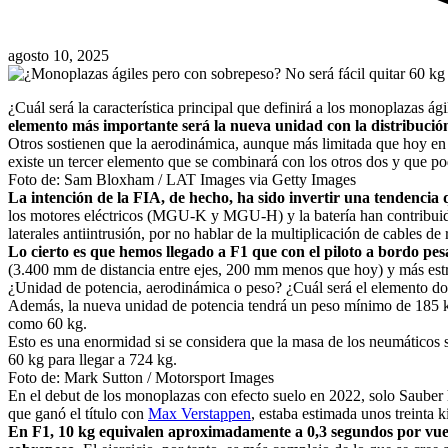
agosto 10, 2025
¿Cuál será la característica principal que definirá a los monoplazas 
elemento más importante será la nueva unidad con la distribución 
Otros sostienen que la aerodinámica, aunque más limitada que hoy en d
existe un tercer elemento que se combinará con los otros dos y que p
Foto de: Sam Bloxham / LAT Images via Getty Images
La intención de la FIA, de hecho, ha sido invertir una tendencia
los motores eléctricos (MGU-K y MGU-H) y la batería han contribuido 
laterales antiintrusión, por no hablar de la multiplicación de cables de 
Lo cierto es que hemos llegado a F1 que con el piloto a bordo pe
(3.400 mm de distancia entre ejes, 200 mm menos que hoy) y más estr
¿Unidad de potencia, aerodinámica o peso? ¿Cuál será el elemento 
Además, la nueva unidad de potencia tendrá un peso mínimo de 185 kg, 
como 60 kg.
Esto es una enormidad si se considera que la masa de los neumáticos s
60 kg para llegar a 724 kg.
Foto de: Mark Sutton / Motorsport Images
En el debut de los monoplazas con efecto suelo en 2022, solo Sauber h
que ganó el título con
Max Verstappen
, estaba estimada unos treinta 
En F1, 10 kg equivalen aproximadamente a 0,3 segundos por vuelta