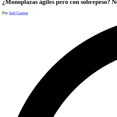
¿Monoplazas ágiles pero con sobrepeso? No 
Publicado
Por
Joel Guerra
por