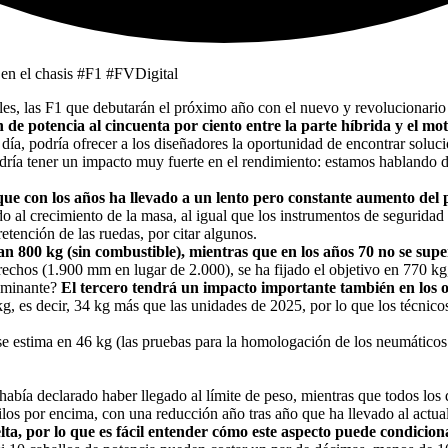
ágiles, las F1 que debutarán el próximo año con el nuevo y revolucionar
de potencia al cincuenta por ciento entre la parte híbrida y el mot
ía, podría ofrecer a los diseñadores la oportunidad de encontrar soluc
odría tener un impacto muy fuerte en el rendimiento: estamos hablando 
 que con los años ha llevado a un lento pero constante aumento del
al crecimiento de la masa, al igual que los instrumentos de seguridad 
retención de las ruedas, por citar algunos.
san 800 kg (sin combustible), mientras que en los años 70 no se su
echos (1.900 mm en lugar de 2.000), se ha fijado el objetivo en 770 k
dominante?
El tercero tendrá un impacto importante también en los ot
es decir, 34 kg más que las unidades de 2025, por lo que los técnicos 
e estima en 46 kg (las pruebas para la homologación de los neumáticos P
abía declarado haber llegado al límite de peso, mientras que todos los
kilos por encima, con una reducción año tras año que ha llevado al actual
, por lo que es fácil entender cómo este aspecto puede condiciona