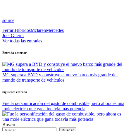
source
Etiquetas:
Ferrari
Híbridos
Mclaren
Mercedes
Joel Guerra
Ver todas las entradas
Navegación
Entrada anterior
de
entradas
MG supera a BYD y construye el nuevo barco más grande del
mundo de transporte de vehículos
Siguiente entrada
Fue la personificación del gasto de combustible, pero ahora es una
mole eléctrica que gana todavía más potencia
Buscar
Buscar