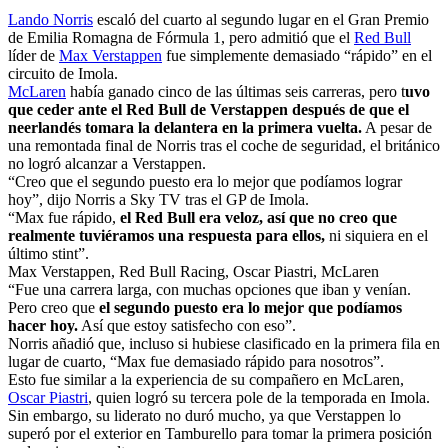
Lando Norris
escaló del cuarto al segundo lugar en el Gran Premio
de Emilia Romagna de Fórmula 1, pero admitió que el
Red Bull
líder de
Max Verstappen
fue simplemente demasiado “rápido” en el
circuito de Imola.
McLaren
había ganado cinco de las últimas seis carreras, pero t
uvo
que ceder ante el Red Bull de Verstappen después de que el
neerlandés tomara la delantera en la primera vuelta.
A pesar de
una remontada final de Norris tras el coche de seguridad, el británico
no logró alcanzar a Verstappen.
“Creo que el segundo puesto era lo mejor que podíamos lograr
hoy”, dijo Norris a Sky TV tras el GP de Imola.
“Max fue rápido,
el Red Bull era veloz, así que no creo que
realmente tuviéramos una respuesta para ellos,
ni siquiera en el
último stint”.
Max Verstappen, Red Bull Racing, Oscar Piastri, McLaren
“Fue una carrera larga, con muchas opciones que iban y venían.
Pero creo que
el segundo puesto era lo mejor que podíamos
hacer hoy.
Así que estoy satisfecho con eso”.
Norris añadió que, incluso si hubiese clasificado en la primera fila en
lugar de cuarto, “Max fue demasiado rápido para nosotros”.
Esto fue similar a la experiencia de su compañero en McLaren,
Oscar Piastri
, quien logró su tercera pole de la temporada en Imola.
Sin embargo, su liderato no duró mucho, ya que Verstappen lo
superó por el exterior en Tamburello para tomar la primera posición