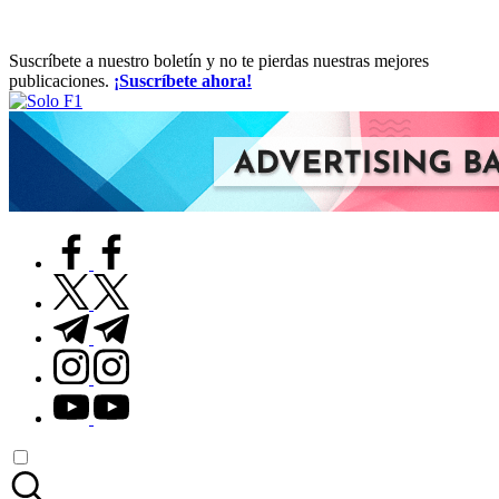
Suscríbete a nuestro boletín y no te pierdas nuestras mejores
publicaciones.
¡Suscríbete ahora!
Solo
Para
F1
Amantes
de
la
F1
facebook.com
twitter.com
t.me
instagram.com
youtube.com