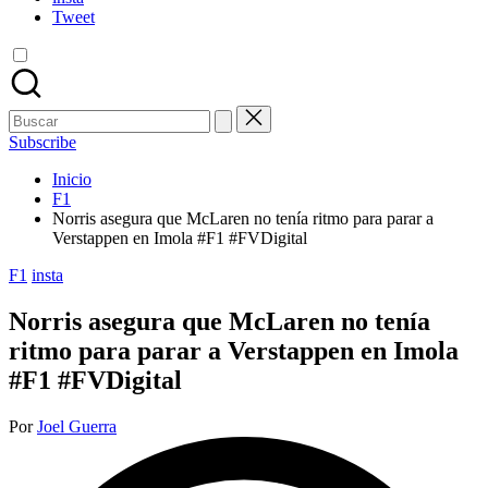
Tweet
Buscar:
Subscribe
Inicio
F1
Norris asegura que McLaren no tenía ritmo para parar a
Verstappen en Imola #F1 #FVDigital
Publicada
F1
insta
en
Norris asegura que McLaren no tenía
ritmo para parar a Verstappen en Imola
#F1 #FVDigital
Publicado
Por
Joel Guerra
por