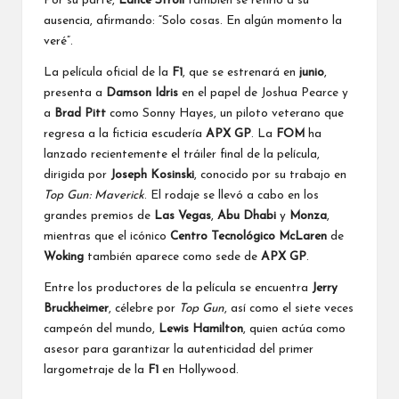
Por su parte,
Lance Stroll
también se refirió a su
ausencia, afirmando: “Solo cosas. En algún momento la
veré”.
La película oficial de la
F1
, que se estrenará en
junio
,
presenta a
Damson Idris
en el papel de Joshua Pearce y
a
Brad Pitt
como Sonny Hayes, un piloto veterano que
regresa a la ficticia escudería
APX GP
. La
FOM
ha
lanzado recientemente el tráiler final de la película,
dirigida por
Joseph Kosinski
, conocido por su trabajo en
Top Gun: Maverick
. El rodaje se llevó a cabo en los
grandes premios de
Las Vegas
,
Abu Dhabi
y
Monza
,
mientras que el icónico
Centro Tecnológico McLaren
de
Woking
también aparece como sede de
APX GP
.
Entre los productores de la película se encuentra
Jerry
Bruckheimer
, célebre por
Top Gun
, así como el siete veces
campeón del mundo,
Lewis Hamilton
, quien actúa como
asesor para garantizar la autenticidad del primer
largometraje de la
F1
en Hollywood.