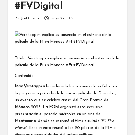
#FVDigital
Por
Joel Guerra
mayo 23, 2025
Publicado
por
Título: Verstappen explica su ausencia en el estreno de la
película de la F1 en Mónaco #F1 #FVDigital
Contenido:
Max Verstappen
ha aclarado las razones de su falta en
la proyección privada de la nueva película de Fórmula 1,
un evento que se celebró antes del Gran Premio de
Mónaco
2025. La
FOM
organizó esta exclusiva
presentación el pasado miércoles en un cine de
Montecarlo
, donde se estrenó el filme titulado ‘
F1: The
Movie
’. Este evento reunió a los 20 pilotos de la
F1
y a
diversas personalidades del automovilismo.