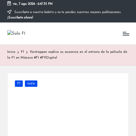
vie., 7 ago. 2026
-
6:47:36 PM
Suscríbete a nuestro boletín y no te pierdas nuestras mejores publicaciones.
Saltar
¡Suscríbete ahora!
al
contenido
S
Para
Amantes
o
de
Inicio
F1
Verstappen explica su ausencia en el estreno de la película de
la
l
la F1 en Mónaco #F1 #FVDigital
F1
o
F
Publicada
F1
insta
1
en