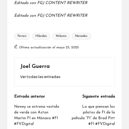
Editado con
FGJ CONTENT REWRITER
Editado con
FGJ CONTENT REWRITER
Etiquetas:
Ferrari
Híbridos
Mclaren
Mercedes
Última actualización el mayo 23, 2025
Joel Guerra
Ver todas las entradas
Navegación
Entrada anterior
Siguiente entrada
de
Newey se estrena vestido
Lo que piensan los
de verde con Aston
pilotos de F1 de la
entradas
Martin F1 en Mónaco #F1
película “F1” de Brad Pitt
#FVDigital
#F1 #FVDigital