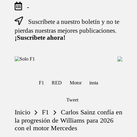
-
Suscríbete a nuestro boletín y no te
Saltar
al
pierdas nuestras mejores publicaciones.
contenido
¡Suscríbete ahora!
S
Para
o
Amantes
de
l
la
o
F1
F1
RED
Motor
insta
F
1
Tweet
Inicio
F1
Carlos Sainz confía en
la progresión de Williams para 2026
con el motor Mercedes